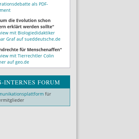
rationsdebatte als PDF-
ment
um die Evolution schon
rn erklärt werden sollte"
view mit Biologiedidaktiker
mar Graf auf sueddeutsche.de
ndrechte für Menschenaffen"
view mit Tierrechtler Colin
ner auf geo.de
S-INTERNES FORUM
unikationsplattform
für
ermitglieder