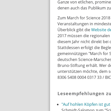
Ganze von etlichen, promine
denen auch das Publikum zum
Zum March for Science 2018
Veranstaltungen in mindeste
Überblick gibt die
Website de
2017 müssen die regionalen
diesem Jahr nicht direkt bei
Stattdessen erfolgt die Beg
gemeinnützigen "March for Sc
deutschen Science-Marsches
Bruno-Stiftung erhält. Wer d
unterstützen möchte, dem s
8306 5408 0004 0317 33 / B
Leseempfehlungen z
"Auf hohlen Köpfen ist gu
Schmidt-Salomon zum "Sc