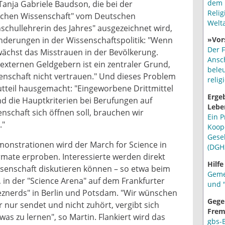
dem 
Tanja Gabriele Baudson, die bei der
Relig
tschen Wissenschaft" vom Deutschen
Welt
chullehrerin des Jahres" ausgezeichnet wird,
derungen in der Wissenschaftspolitik: "Wenn
»Vor
Der F
, wächst das Misstrauen in der Bevölkerung.
Ansc
 externen Geldgebern ist ein zentraler Grund,
bele
nschaft nicht vertrauen." Und dieses Problem
relig
utteil hausgemacht: "Eingeworbene Drittmittel
Erge
nd die Hauptkriterien bei Berufungen auf
Lebe
nschaft sich öffnen soll, brauchen wir
Ein P
."
Koop
Gese
onstrationen wird der March for Science in
(DGH
mate erproben. Interessierte werden direkt
Hilfe
senschaft diskutieren können – so etwa beim
Geme
 in der "Science Arena" auf dem Frankfurter
und "
eznerds" in Berlin und Potsdam. "Wir wünschen
Gege
 nur sendet und nicht zuhört, vergibt sich
Frem
twas zu lernen", so Martin. Flankiert wird das
gbs-