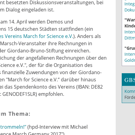
nt besetzten Diskussionsveranstaltungen, bei
Integ
 Dialog eingeladen ist.
Doku
"War
 am 14. April werden Demos und
Kinde
ns 15 deutschen Städten stattfinden (ein
Inter
s Vereins March for Science e.V.
). Anders als
Ditt
 Marsch-Veranstalter ihre Rechnungen in
"Gru
 der Giordano-Bruno-Stiftung einreichen.
Inter
leichung der angefallenen Rechnungen über den
Gold
ience e.V.", der für die Organisation des
 finanzielle Zuwendungen von der Giordano-
GB
en "March for Science e.V.” darüber hinaus
ei das Spendenkonto des Vereins (IBAN: DE82
Komm
IC: GENODEF1SLR) empfohlen.
Förd
um Thema:
t trommeln!"
(hpd-Interview mit Michael
ience March Germany 2017")