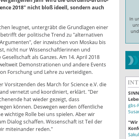
ence 2018" nicht bloß ideell, sondern auch
In 
un
chen leugnet, untergräbt die Grundlagen einer
un
etrifft der politische Trend zu "alternativen
 Argumenten", der inzwischen von Moskau bis
t, nicht nur Wissenschaftlerinnen und
 Gesellschaft als Ganzes. Am 14. April 2018
 weltweit Demonstrationen und andere Events
 von Forschung und Lehre zu verteidigen.
IN
der Vorsitzenden des March for Science e.V. die
nd vernetzt und koordiniert, erklärt. "Der
SINN
chenende hat wieder gezeigt, dass
Lebe
gbs-
egen können. Deswegen werden öffentliche
Susa
wichtige Rolle bei uns spielen. Aber wir
m Dialog schaffen. Wissenschaft ist Teil der
"Wir
Konf
wir miteinander reden."
Säku