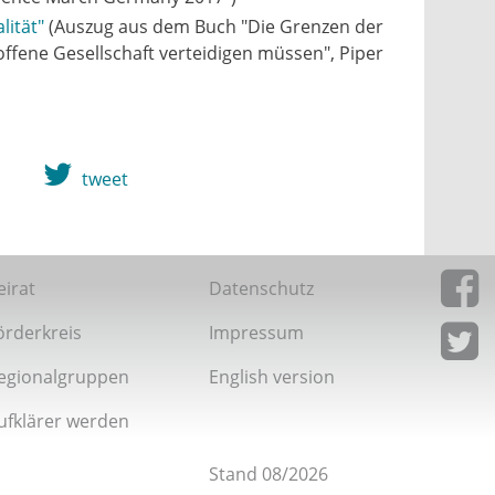
lität"
(Auszug aus dem Buch "Die Grenzen der
offene Gesellschaft verteidigen müssen", Piper
tweet
eirat
Datenschutz
örderkreis
Impressum
Giordan
Facebo
egionalgruppen
English version
Giordan
Twitter
ufklärer werden
Stand 08/2026