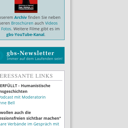
unserem
Archiv
finden Sie neben
seren
Broschüren
auch
Videos
d
Fotos
. Weitere Filme gibt es im
gbs-YouTube-Kanal
.
TERESSANTE LINKS
ERFÜLLT - Humanistische
nsgeschichten
Podcast mit Moderatorin
nne Bell
 wollen auch die
essionsfreien sichtbar machen"
lare Verbände im Gespräch mit