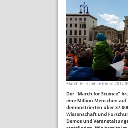
March for Science Berlin 2017 (
marchforscience_ber
Der "March for Science" br
eine Million Menschen auf 
demonstrierten über 37.000
Wissenschaft und Forschun
Demos und Veranstaltunge
stattfinden. Wie bereits i