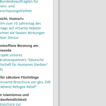
Bundesbeauftragten für
ions- und
anschauungsfreiheit
sicht, Humor!«
ilm zum 10. Jahrestag des
hlags auf »Charlie Hebdo«
uchtet die fatalen Wirkungen
iöser Zensur
bnisoffene Beratung am
nsende
rojekt unseres
erationspartners "Deutsche
llschaft für Humanes Sterben"
S)
 für säkulare Flüchtlinge
insame Broschüre von gbs, ZdE
Atheist Refugee Relief"
n Islamismus und
denfeindlichkeit
Broschüre zur