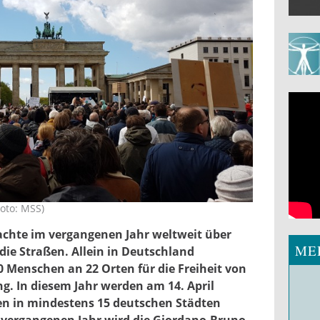
Foto: MSS)
lin_mss.jpg
achte im vergangenen Jahr weltweit über
ME
die Straßen. Allein in Deutschland
 Menschen an 22 Orten für die Freiheit von
g. In diesem Jahr werden am 14. April
n in mindestens 15 deutschen Städten
m vergangenen Jahr wird die Giordano-Bruno-