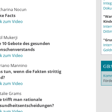
Integ
Doku
tharina Nocun
ke Facts
"War
nk zum Video
Kinde
Inter
Ditt
il Mukerji
"Gru
e 10 Gebote des gesunden
Inter
nschenverstands
Gold
nk zum Video
riano Mannino
GB
s tun, wenn die Fakten strittig
Komm
nd?
Förd
nk zum Video
talie Grams
e trifft man rationale
sundheitsentscheidungen?
nk zum Video