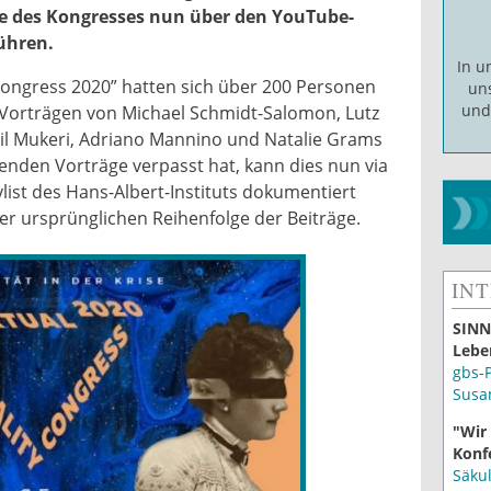
ge des Kongresses nun über den YouTube-
ühren.
In 
 Congress 2020” hatten sich über 200 Personen
un
un
Vorträgen von Michael Schmidt-Salomon, Lutz
kil Mukeri, Adriano Mannino und Natalie Grams
nenden Vorträge verpasst hat, kann dies nun via
list des Hans-Albert-Instituts dokumentiert
er ursprünglichen Reihenfolge der Beiträge.
IN
SINN
Lebe
gbs-
Susa
"Wir
Konf
Säku