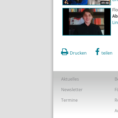
Fl
Ab
Li
Drucken
teilen
Aktuelles
B
Newsletter
F
Termine
R
A