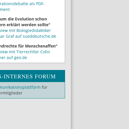
rationsdebatte als PDF-
ment
um die Evolution schon
rn erklärt werden sollte"
view mit Biologiedidaktiker
mar Graf auf sueddeutsche.de
ndrechte für Menschenaffen"
view mit Tierrechtler Colin
ner auf geo.de
S-INTERNES FORUM
unikationsplattform
für
ermitglieder