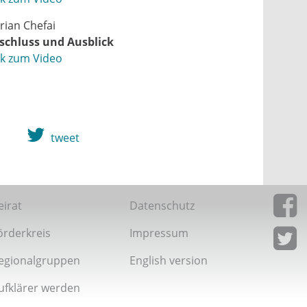
orian Chefai
schluss und Ausblick
nk zum Video
tweet
eirat
Datenschutz
örderkreis
Impressum
Giordan
Facebo
egionalgruppen
English version
Giordan
Twitter
ufklärer werden