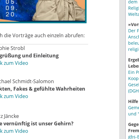
dem 
Relig
Welt
»Vor
Der F
ch die Vorträge auch einzeln abrufen:
Ansc
bele
phie Strobl
relig
grüßung und Einleitung
Erge
nk zum Video
Lebe
Ein P
Koop
chael Schmidt-Salomon
Gese
kten, Fakes & gefühlte Wahrheiten
(DGH
nk zum Video
Hilfe
Geme
und "
tz Jäncke
e vernünftig ist unser Gehirn?
Gege
Frem
nk zum Video
gbs-