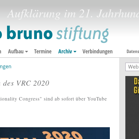
Aufklärung im 21. Jahrhun
n
Aufbau
Termine
Archiv
Verbindungen
Datens
ngen
Such
Suc
n des VRC 2020
tionality Congress" sind ab sofort über YouTube