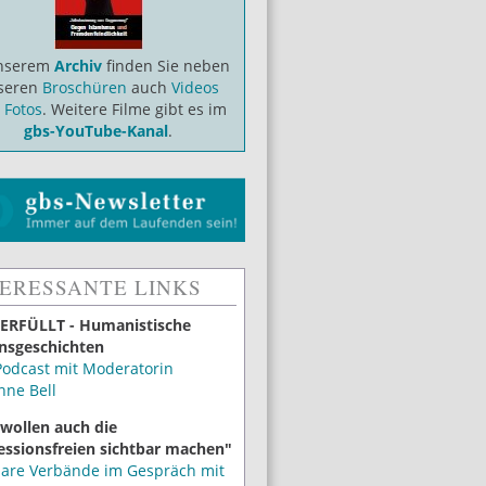
unserem
Archiv
finden Sie neben
seren
Broschüren
auch
Videos
d
Fotos
. Weitere Filme gibt es im
gbs-YouTube-Kanal
.
TERESSANTE LINKS
ERFÜLLT - Humanistische
nsgeschichten
Podcast mit Moderatorin
nne Bell
 wollen auch die
essionsfreien sichtbar machen"
lare Verbände im Gespräch mit