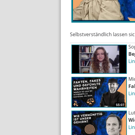
Selbstverständlich lassen si
So
Be
Li
Mi
Fa
Li
Lu
Wi
Li