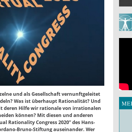
.jpg
nzelne und als Gesellschaft vernunftgeleitet
deln? Was ist überhaupt Rationalität? Und
ME
it deren Hilfe wir rationale von irrationalen
eiden können? Mit diesen und anderen
tual Rationality Congress 2020” des Hans-
iordano-Bruno-Stiftung auseinander. Wer