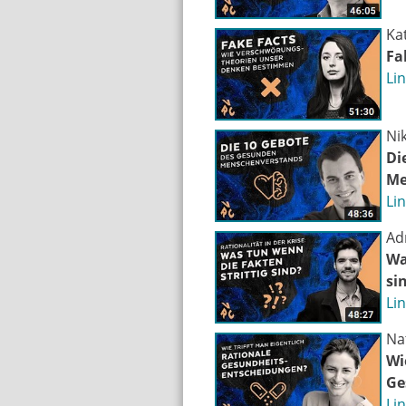
Ka
Fa
Li
Nik
Di
Me
Li
Ad
Wa
si
Li
Na
Wi
Ge
Li