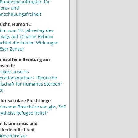
Bundesbeauftragten für
ions- und
anschauungsfreiheit
sicht, Humor!«
ilm zum 10. Jahrestag des
hlags auf »Charlie Hebdo«
uchtet die fatalen Wirkungen
iöser Zensur
bnisoffene Beratung am
nsende
rojekt unseres
erationspartners "Deutsche
llschaft für Humanes Sterben"
S)
 für säkulare Flüchtlinge
insame Broschüre von gbs, ZdE
Atheist Refugee Relief"
n Islamismus und
denfeindlichkeit
Broschüre zur