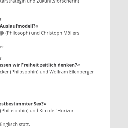
litärstrategin und Zukunftsforscherin)
e
n Auslaufmodell?«
ijk (Philosoph) und Christoph Möllers
er
e
ssen wir Freiheit zeitlich denken?«
cker (Philosophin) und Wolfram Eilenberger
lbstbestimmter Sex?«
Philosophin) und Kim de l’Horizon
Englisch statt.