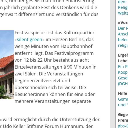
s, um der gesellschaftlichen Polarisierung
dem 
n jährlich geplante Fest des Denkens wird die
Relig
Welt
nwart differenziert und verständlich für das
»Vor
Der F
Festivalspielort ist das Kulturquartier
Ansc
»
silent green
« im Herzen Berlins, das
bele
relig
wenige Minuten vom Hauptbahnhof
entfernt liegt. Das Festivalprogramm
Erge
von 12 bis 22 Uhr besteht aus acht
Lebe
Ein P
Einzelveranstaltungen á 90 Minuten in
Koop
zwei Sälen. Die Veranstaltungen
Gese
beginnen zeitversetzt und
(DGH
überschneiden sich teilweise. Die
Hilfe
Besucher:innen können für eine oder
Geme
mehrere Veranstaltungen separate
und "
Gege
!« wird ermöglicht durch die Unterstützung der
Frem
gbs-
er Udo Keller Stiftung Forum Humanum, der