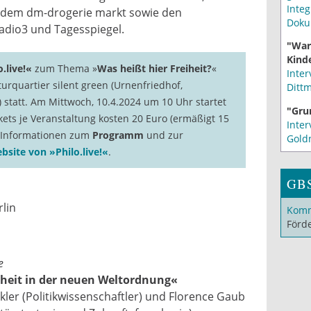
Integ
d dem dm-drogerie markt sowie den
Doku
adio3 und Tagesspiegel.
"War
Kinde
o.live!«
zum Thema »
Was heißt hier Freiheit?
«
Inter
urquartier silent green (Urnenfriedhof,
Ditt
) statt. Am Mittwoch, 10.4.2024 um 10 Uhr startet
"Gru
ckets je Veranstaltung kosten 20 Euro (ermäßigt 15
Inter
e Informationen zum
Programm
und zur
Gold
bsite von »Philo.live!«
.
GB
rlin
Komm
Förd
e
heit in der neuen Weltordnung«
ler (Politikwissenschaftler) und Florence Gaub