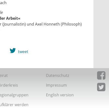
bach
le
der Arbeit«
 (Journalistin) und Axel Honneth (Philosoph)
e
tweet
eirat
Datenschutz
örderkreis
Impressum
Giordan
Facebo
egionalgruppen
English version
Giordan
Twitter
ufklärer werden