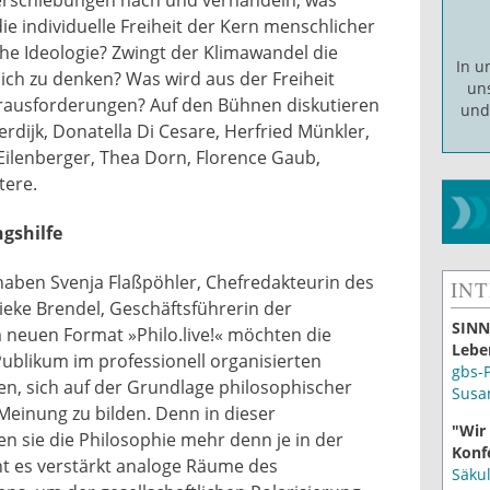
 die individuelle Freiheit der Kern menschlicher
e Ideologie? Zwingt der Klimawandel die
In 
lich zu denken? Was wird aus der Freiheit
un
erausforderungen? Auf den Bühnen diskutieren
un
erdijk, Donatella Di Cesare, Herfried Münkler,
Eilenberger, Thea Dorn, Florence Gaub,
tere.
ngshilfe
« haben Svenja Flaßpöhler, Chefredakteurin des
IN
ieke Brendel, Geschäftsführerin der
SINN
 neuen Format »Philo.live!« möchten die
Lebe
Publikum im professionell organisierten
gbs-
en, sich auf der Grundlage philosophischer
Susa
Meinung zu bilden. Denn in dieser
"Wir
en sie die Philosophie mehr denn je in der
Konf
t es verstärkt analoge Räume des
Säku