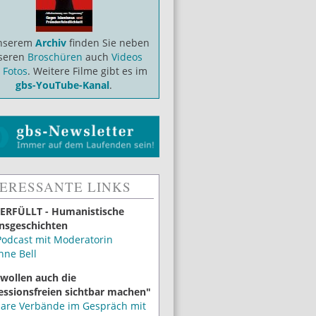
unserem
Archiv
finden Sie neben
seren
Broschüren
auch
Videos
d
Fotos
. Weitere Filme gibt es im
gbs-YouTube-Kanal
.
TERESSANTE LINKS
ERFÜLLT - Humanistische
nsgeschichten
Podcast mit Moderatorin
nne Bell
 wollen auch die
essionsfreien sichtbar machen"
lare Verbände im Gespräch mit