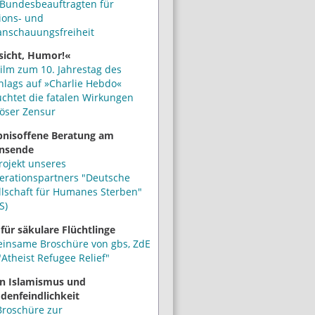
Bundesbeauftragten für
ions- und
anschauungsfreiheit
sicht, Humor!«
ilm zum 10. Jahrestag des
hlags auf »Charlie Hebdo«
uchtet die fatalen Wirkungen
iöser Zensur
bnisoffene Beratung am
nsende
rojekt unseres
erationspartners "Deutsche
llschaft für Humanes Sterben"
S)
 für säkulare Flüchtlinge
insame Broschüre von gbs, ZdE
Atheist Refugee Relief"
n Islamismus und
denfeindlichkeit
Broschüre zur