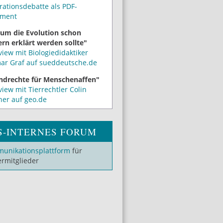
rationsdebatte als PDF-
ment
um die Evolution schon
rn erklärt werden sollte"
view mit Biologiedidaktiker
mar Graf auf sueddeutsche.de
ndrechte für Menschenaffen"
view mit Tierrechtler Colin
ner auf geo.de
S-INTERNES FORUM
unikationsplattform
für
ermitglieder