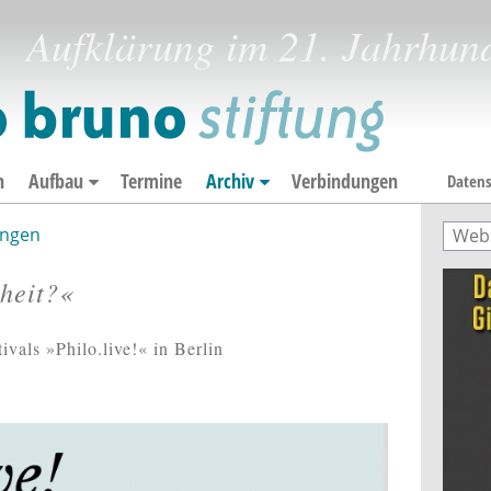
Aufklärung im 21. Jahrhun
n
Aufbau
Termine
Archiv
Verbindungen
Datens
ngen
Such
Suc
iheit?«
ivals »Philo.live!« in Berlin