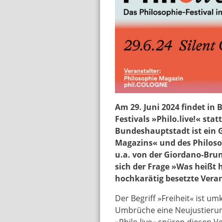
startbanner_ab_10_ap
Am 29. Juni 2024 findet in 
Festivals »Philo.live!« statt
Bundeshauptstadt ist ein 
Magazins« und des Philoso
u.a. von der Giordano-Brun
sich der Frage »Was heißt h
hochkarätig besetzte Vera
Der Begriff »Freiheit« ist u
Umbrüche eine Neujustierun
»Philo.live« spüren diesen 