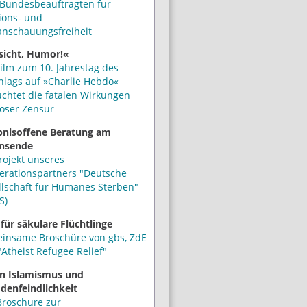
Bundesbeauftragten für
ions- und
anschauungsfreiheit
sicht, Humor!«
ilm zum 10. Jahrestag des
hlags auf »Charlie Hebdo«
uchtet die fatalen Wirkungen
iöser Zensur
bnisoffene Beratung am
nsende
rojekt unseres
erationspartners "Deutsche
llschaft für Humanes Sterben"
S)
 für säkulare Flüchtlinge
insame Broschüre von gbs, ZdE
Atheist Refugee Relief"
n Islamismus und
denfeindlichkeit
Broschüre zur