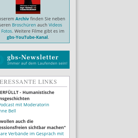
unserem
Archiv
finden Sie neben
seren
Broschüren
auch
Videos
d
Fotos
. Weitere Filme gibt es im
gbs-YouTube-Kanal
.
TERESSANTE LINKS
ERFÜLLT - Humanistische
nsgeschichten
Podcast mit Moderatorin
nne Bell
 wollen auch die
essionsfreien sichtbar machen"
lare Verbände im Gespräch mit