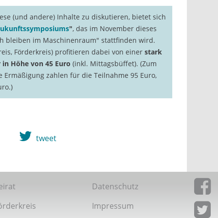
ese (und andere) Inhalte zu diskutieren, bietet sich
 Zukunftssymposiums
"
, das im November dieses
ch bleiben im Maschinenraum" stattfinden wird.
kreis, Förderkreis) profitieren dabei von einer
stark
 in Höhe von 45 Euro
(inkl. Mittagsbüffet). (Zum
e Ermäßigung zahlen für die Teilnahme 95 Euro,
ro.)
tweet
eirat
Datenschutz
örderkreis
Impressum
Giordan
Facebo