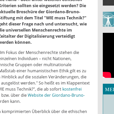
Kriterien sollten sie eingesetzt werden? Die
aktuelle Broschüre der Giordano-Bruno-
Stiftung mit dem Titel "WIE muss Technik?"
geht dieser Frage nach und untersucht, wie
die universellen Menschenrechte im
Zeitalter der Digitalisierung verteidigt
werden können.
"Im Fokus der Menschenrechte stehen die
er.jpg
einzelnen Individuen – nicht Nationen,
thnische Gruppen oder multinationale
aßstab einer humanistischen Ethik gilt es zu
 Hinblick auf die sozialen Veränderungen, die
n ausgelöst werden." So heißt es im Klappentext
ME
IE muss Technik?", die ab sofort
kostenfrei
t
bzw. über die
Website der Giordano-Bruno-
rden kann.
n komprimierten Überblick über die ethischen