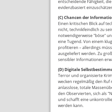
entscheidende Fähigkeit, die
evidenzbasiert einzuschätze
(C) Chancen der Informati
Einen kritischen Blick auf t
nicht, technikfeindlich zu sei
notwendigerweise "böse" un
eine Tugend. Von einem klug
profitieren – allerdings müs
ausgeliefert werden. Zu gro
sensibler Informationen er
(D) Digitale Selbstbestimm
Terror und organisierte Krim
wecken regelmäßig den Ruf
anlasslose, totale Massenüb
den Observierten, sich als "
und schafft eine unkontrolli
werden kann.