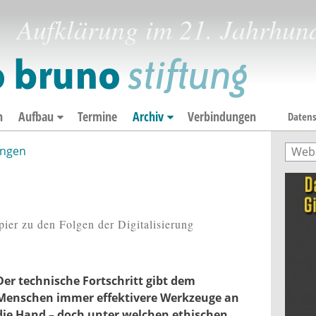
Aufklärung im 21. Jahrhun
n
Aufbau
Termine
Archiv
Verbindungen
Datens
ngen
Such
Suc
apier zu den Folgen der Digitalisierung
Der technische Fortschritt gibt dem
Menschen immer effektivere Werkzeuge an
die Hand – doch unter welchen ethischen