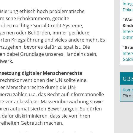
Integ
Doku
alisierung ethisch hoch problematische
thmische Echokammern, gezielte
"War
übermächtige Social-Credit-Systeme,
Kinde
Inter
zernen oder Behörden, immer perfidere
Ditt
rten Kriegsführung und vieles andere mehr. Es
nzugehen, bevor es dafür zu spät ist. Die
"Gru
Inter
en dabei Grundlage unseres Handelns sein,
Gold
iwerk.
hsetzung digitaler Menschenrechte
GB
echtskonventionen der UN sollte eine
aler Menschenrechte durch die UN-
Komm
erzu zählen u.a. das Recht auf informationelle
Förd
tz vor anlassloser Massenüberwachung sowie
aren automatisierten Bewertungen. So dürfen
dafür diskriminieren, dass sie von ihren
Freiheiten Gebrauch machen.