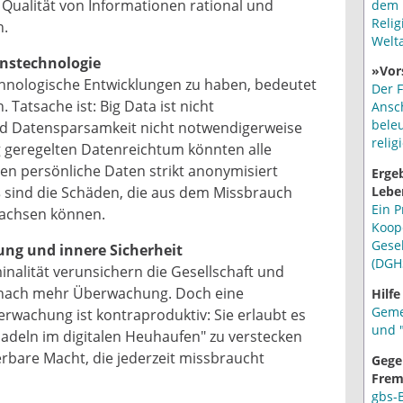
 Qualität von Informationen rational und
dem 
Relig
n.
Welt
onstechnologie
»Vor
echnologische Entwicklungen zu haben, bedeutet
Der F
n. Tatsache ist: Big Data ist nicht
Ansc
bele
d Datensparsamkeit nicht notwendigerweise
relig
 geregelten Datenreichtum könnten alle
sen persönliche Daten strikt anonymisiert
Erge
ß sind die Schäden, die aus dem Missbrauch
Lebe
Ein P
wachsen können.
Koop
Gese
ung und innere Sicherheit
(DGH
inalität verunsichern die Gesellschaft und
 nach mehr Überwachung. Doch eine
Hilfe
Geme
erwachung ist kontraproduktiv: Sie erlaubt es
und "
Nadeln im digitalen Heuhaufen" zu verstecken
erbare Macht, die jederzeit missbraucht
Gege
Frem
gbs-