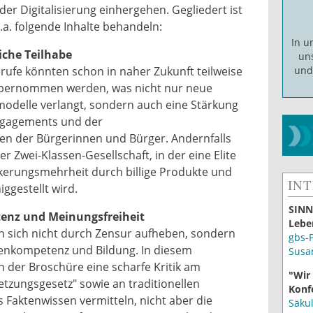
er Digitalisierung einhergehen. Gegliedert ist
u.a. folgende Inhalte behandeln:
In 
liche Teilhabe
un
rufe könnten schon in naher Zukunft teilweise
un
bernommen werden, was nicht nur neue
delle verlangt, sondern auch eine Stärkung
 Engagements und der
n der Bürgerinnen und Bürger. Andernfalls
er Zwei-Klassen-Gesellschaft, in der eine Elite
kerungsmehrheit durch billige Produkte und
IN
iggestellt wird.
SINN
enz und Meinungsfreiheit
Lebe
en sich nicht durch Zensur aufheben, sondern
gbs-
enkompetenz und Bildung. In diesem
Susa
 der Broschüre eine scharfe Kritik am
"Wir
zungsgesetz" sowie an traditionellen
Konf
 Faktenwissen vermitteln, nicht aber die
Säku