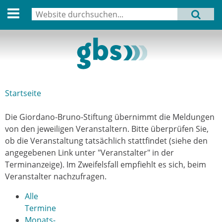
English version
Suche
MENU
Suchformular
Aktuell
Leitbild
Aktivitäten
Startseite
Sie sind hier
Aufbau
Die Giordano-Bruno-Stiftung übernimmt die Meldungen
Termine
von den jeweiligen Veranstaltern. Bitte überprüfen Sie,
ob die Veranstaltung tatsächlich stattfindet (siehe den
Archiv
angegebenen Link unter "Veranstalter" in der
Terminanzeige). Im Zweifelsfall empfiehlt es sich, beim
Verbindungen
Veranstalter nachzufragen.
Alle
Datenschutz
Termine
Monats-
Impressum