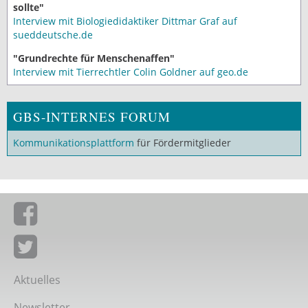
sollte"
Interview mit Biologiedidaktiker Dittmar Graf auf
sueddeutsche.de
"Grundrechte für Menschenaffen"
Interview mit Tierrechtler Colin Goldner auf geo.de
GBS-INTERNES FORUM
Kommunikationsplattform
für Fördermitglieder
Giordano-Bruno-Stiftung auf Facebook
Giordano-Bruno-Stiftung bei Twitter
Aktuelles
Newsletter