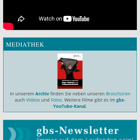
MEDIATHEK
In unserem
Archiv
finden Sie neben unseren
Broschüren
auch
Videos
und
Fotos
. Weitere Filme gibt es im
gbs-
YouTube-Kanal
.