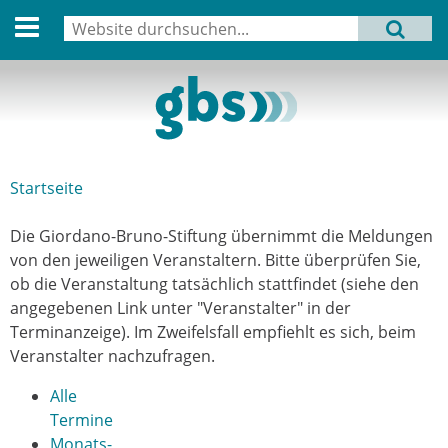
English version
Suche
MENU
Suchformular
Aktuell
Leitbild
Aktivitäten
Startseite
Sie sind hier
Aufbau
Die Giordano-Bruno-Stiftung übernimmt die Meldungen
Termine
von den jeweiligen Veranstaltern. Bitte überprüfen Sie,
ob die Veranstaltung tatsächlich stattfindet (siehe den
Archiv
angegebenen Link unter "Veranstalter" in der
Terminanzeige). Im Zweifelsfall empfiehlt es sich, beim
Verbindungen
Veranstalter nachzufragen.
Alle
Datenschutz
Termine
Monats-
Impressum