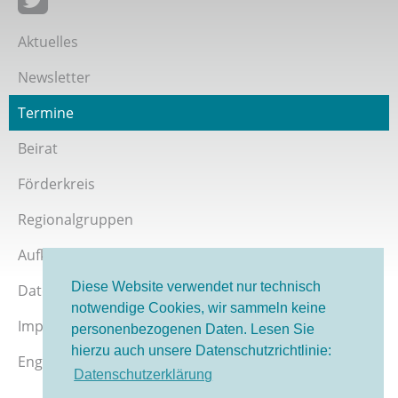
Giordano-Bruno-Stiftung bei Twitter
Aktuelles
Newsletter
Termine
Beirat
Förderkreis
Regionalgruppen
Aufklärer werden
Diese Website verwendet nur technisch
Datenschutz
notwendige Cookies, wir sammeln keine
Impressum
personenbezogenen Daten. Lesen Sie
hierzu auch unsere Datenschutzrichtlinie:
English version
Datenschutzerklärung