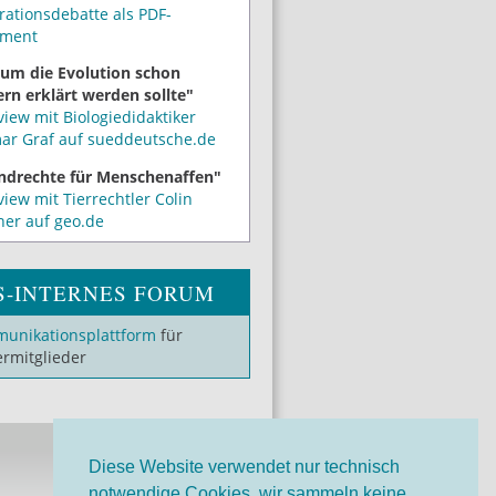
rationsdebatte als PDF-
ment
um die Evolution schon
rn erklärt werden sollte"
view mit Biologiedidaktiker
mar Graf auf sueddeutsche.de
ndrechte für Menschenaffen"
view mit Tierrechtler Colin
ner auf geo.de
S-INTERNES FORUM
unikationsplattform
für
ermitglieder
Diese Website verwendet nur technisch
notwendige Cookies, wir sammeln keine