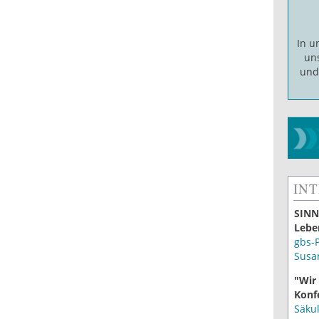
In 
un
un
IN
SINN
Lebe
gbs-
Susa
"Wir
Konf
Säku