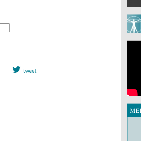
tweet
ME