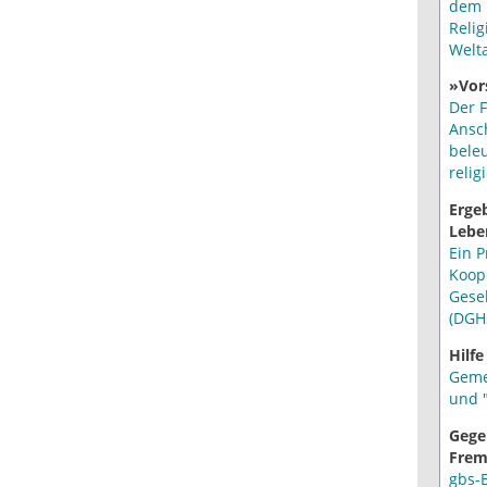
dem 
Relig
Welt
»Vor
Der F
Ansc
bele
relig
Erge
Lebe
Ein P
Koop
Gese
(DGH
Hilfe
Geme
und "
Gege
Frem
gbs-