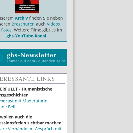
unserem
Archiv
finden Sie neben
seren
Broschüren
auch
Videos
d
Fotos
. Weitere Filme gibt es im
gbs-YouTube-Kanal
.
TERESSANTE LINKS
ERFÜLLT - Humanistische
nsgeschichten
Podcast mit Moderatorin
nne Bell
 wollen auch die
essionsfreien sichtbar machen"
lare Verbände im Gespräch mit