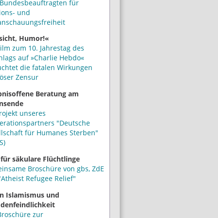
Bundesbeauftragten für
ions- und
anschauungsfreiheit
sicht, Humor!«
ilm zum 10. Jahrestag des
hlags auf »Charlie Hebdo«
uchtet die fatalen Wirkungen
iöser Zensur
bnisoffene Beratung am
nsende
rojekt unseres
erationspartners "Deutsche
llschaft für Humanes Sterben"
S)
 für säkulare Flüchtlinge
insame Broschüre von gbs, ZdE
Atheist Refugee Relief"
n Islamismus und
denfeindlichkeit
Broschüre zur