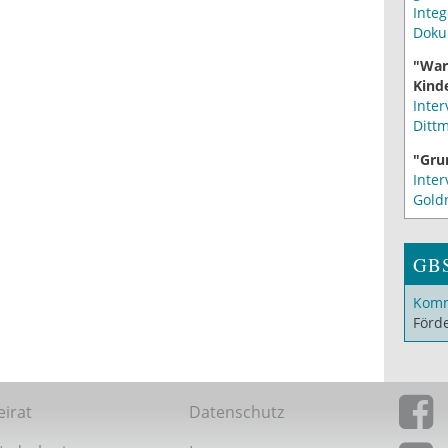
Integ
Doku
"War
Kinde
Inter
Ditt
"Gru
Inter
Gold
GB
Komm
Förd
eirat
Datenschutz