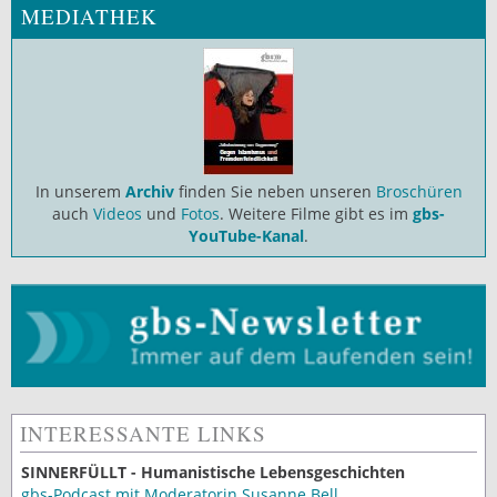
MEDIATHEK
In unserem
Archiv
finden Sie neben unseren
Broschüren
auch
Videos
und
Fotos
. Weitere Filme gibt es im
gbs-
YouTube-Kanal
.
INTERESSANTE LINKS
SINNERFÜLLT - Humanistische Lebensgeschichten
gbs-Podcast mit Moderatorin Susanne Bell