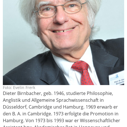
Foto: Evelin Frerk
birnbacher_dieter_online_2011-
Dieter Birnbacher, geb. 1946, studierte Philosophie,
revelinfrerk__7416.jpg
Anglistik und Allgemeine Sprachwissenschaft in
Düsseldorf, Cambridge und Hamburg. 1969 erwarb er
den B. A. in Cambridge. 1973 erfolgte die Promotion in
Hamburg. Von 1973 bis 1993 war er Wissenschaftlicher