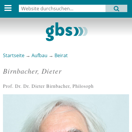
English version
Suche
MENU
Suchformular
Aktuell
Leitbild
Aktivitäten
Startseite
→
Aufbau
→
Beirat
Sie sind hier
Aufbau
Birnbacher, Dieter
Termine
Prof. Dr. Dr. Dieter Birnbacher, Philosoph
Archiv
Verbindungen
Datenschutz
Impressum