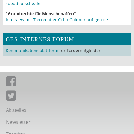
sueddeutsche.de
"Grundrechte für Menschenaffen"
Interview mit Tierrechtler Colin Goldner auf geo.de
GBS-INTERNES FORUM
Kommunikationsplattform
für Fördermitglieder
Giordano-Bruno-Stiftung auf Facebook
Giordano-Bruno-Stiftung bei Twitter
Aktuelles
Newsletter