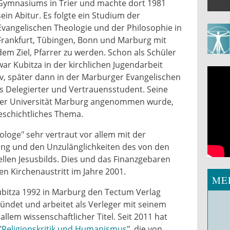
Gymnasiums in Trier und machte dort 1981
sein Abitur. Es folgte ein Studium der
Evangelischen Theologie und der Philosophie in
Frankfurt, Tübingen, Bonn und Marburg mit
dem Ziel, Pfarrer zu werden. Schon als Schüler
war Kubitza in der kirchlichen Jugendarbeit
iv, später dann in der Marburger Evangelischen
 Delegierter und Vertrauensstudent. Seine
 der Universität Marburg angenommen wurde,
eschichtliches Thema.
eologe" sehr vertraut vor allem mit der
ng und den Unzulänglichkeiten des von den
ellen Jesusbilds. Dies und das Finanzgebaren
en Kirchenaustritt im Jahre 2001.
ME
bitza 1992 in Marburg den Tectum Verlag
ründet und arbeitet als Verleger mit seinem
llem wissenschaftlicher Titel. Seit 2011 hat
"
Religionskritik und Humanismus
", die von