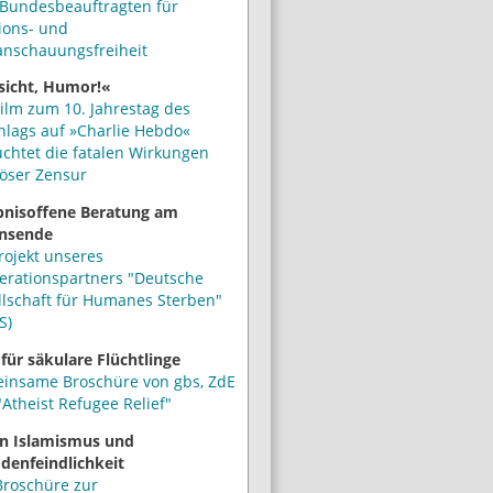
Bundesbeauftragten für
ions- und
anschauungsfreiheit
sicht, Humor!«
ilm zum 10. Jahrestag des
hlags auf »Charlie Hebdo«
uchtet die fatalen Wirkungen
iöser Zensur
bnisoffene Beratung am
nsende
rojekt unseres
erationspartners "Deutsche
llschaft für Humanes Sterben"
S)
 für säkulare Flüchtlinge
insame Broschüre von gbs, ZdE
Atheist Refugee Relief"
n Islamismus und
denfeindlichkeit
Broschüre zur