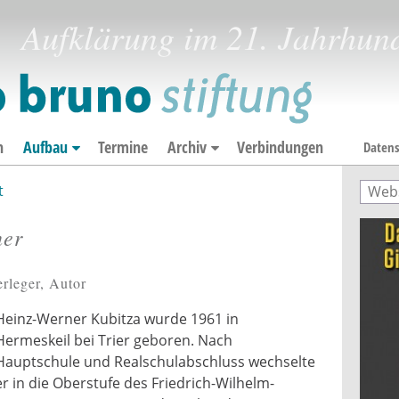
Aufklärung im 21. Jahrhun
n
Aufbau
Termine
Archiv
Verbindungen
Datens
t
Such
Suc
ner
rleger, Autor
Heinz-Werner Kubitza wurde 1961 in
Hermeskeil bei Trier geboren. Nach
Hauptschule und Realschulabschluss wechselte
er in die Oberstufe des Friedrich-Wilhelm-