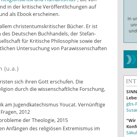
und in der kritische Veröffentlichungen auf
und als Ebook erscheinen.
In 
un
 allem christentumskritischer Bücher. Er ist
un
in des Deutschen Buchhandels, der Stefan-
ellschaft für Kritische Philosophie sowie der
ftlichen Untersuchung von Parawissenschaften
 (u.a.)
IN
isten sich ihren Gott erschufen. Die
ligion durch die wissenschaftliche Forschung,
SINN
Lebe
gbs-
itik am Jugendkatechismus Youcat. Vernünftige
Susa
 Fragen, 2012
robleme der Theologie, 2015
"Wir
Konf
n Anfängen des religiösen Extremismus im
Säku