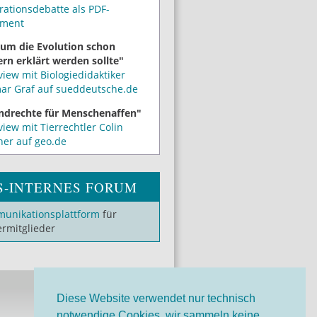
rationsdebatte als PDF-
ment
um die Evolution schon
rn erklärt werden sollte"
view mit Biologiedidaktiker
mar Graf auf sueddeutsche.de
ndrechte für Menschenaffen"
view mit Tierrechtler Colin
ner auf geo.de
S-INTERNES FORUM
unikationsplattform
für
ermitglieder
Diese Website verwendet nur technisch
notwendige Cookies, wir sammeln keine