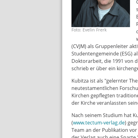
Foto: Evelin Frerk
hwkubitza_frerk.jpg
(CVJM) als Gruppenleiter akt
Studentengemeinde (ESG) als
Doktorarbeit, die 1991 von
schrieb er über ein kircheng
Kubitza ist als "gelernter Th
neutestamentlichen Forschu
Kirchen gepflegten tradition
der Kirche veranlassten sein
Nach seinem Studium hat Ku
(
www.tectum-verlag.de
) geg
Team an der Publikation vor a
der Verlag auch eine Sparte 