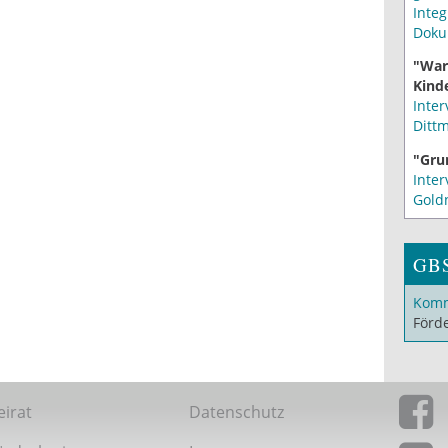
Integ
Doku
"War
Kinde
Inter
Ditt
"Gru
Inter
Gold
GB
Komm
Förd
eirat
Datenschutz