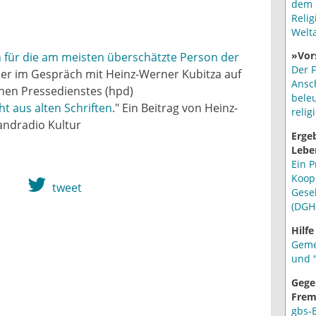
dem 
Relig
Welt
»Vor
h für die am meisten überschätzte Person der
Der F
ller im Gespräch mit Heinz-Werner Kubitza auf
Ansc
hen Pressedienstes (hpd)
bele
 aus alten Schriften
." Ein Beitrag von Heinz-
relig
andradio Kultur
Erge
Lebe
Ein P
Koop
tweet
Gese
(DGH
Hilfe
Geme
und "
Gege
Frem
gbs-