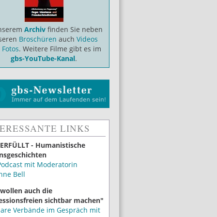
unserem
Archiv
finden Sie neben
seren
Broschüren
auch
Videos
d
Fotos
. Weitere Filme gibt es im
gbs-YouTube-Kanal
.
TERESSANTE LINKS
ERFÜLLT - Humanistische
nsgeschichten
Podcast mit Moderatorin
nne Bell
 wollen auch die
essionsfreien sichtbar machen"
lare Verbände im Gespräch mit