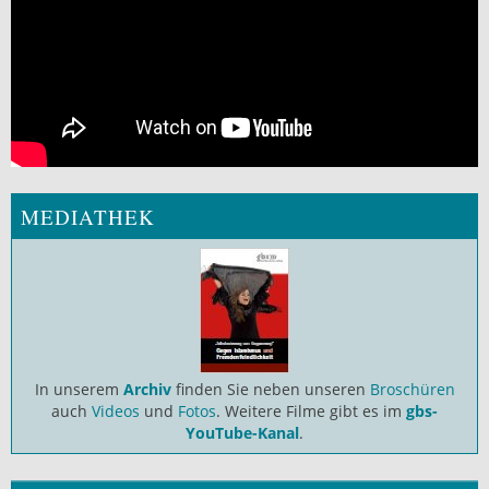
MEDIATHEK
In unserem
Archiv
finden Sie neben unseren
Broschüren
auch
Videos
und
Fotos
. Weitere Filme gibt es im
gbs-
YouTube-Kanal
.