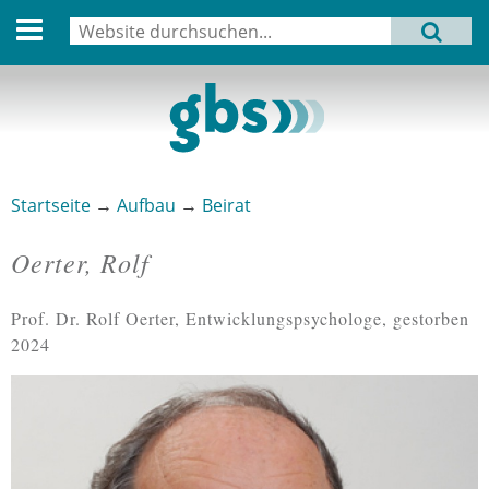
English version
Suche
MENU
Suchformular
Aktuell
Leitbild
Aktivitäten
Startseite
→
Aufbau
→
Beirat
Sie sind hier
Aufbau
Oerter, Rolf
Termine
Prof. Dr. Rolf Oerter, Entwicklungspsychologe, gestorben
Archiv
2024
Verbindungen
Datenschutz
Impressum