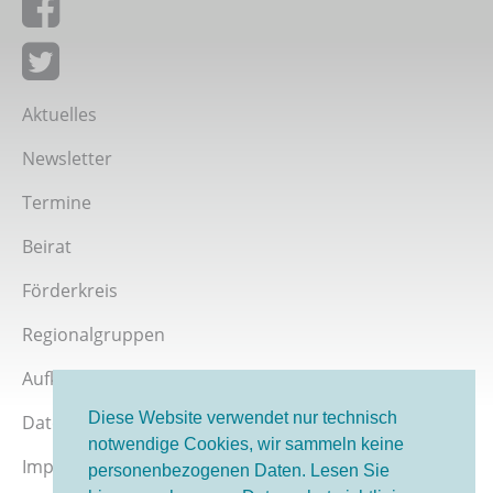
Giordano-Bruno-Stiftung auf Facebook
Giordano-Bruno-Stiftung bei Twitter
Aktuelles
Newsletter
Termine
Beirat
Förderkreis
Regionalgruppen
Aufklärer werden
Diese Website verwendet nur technisch
Datenschutz
notwendige Cookies, wir sammeln keine
Impressum
personenbezogenen Daten. Lesen Sie