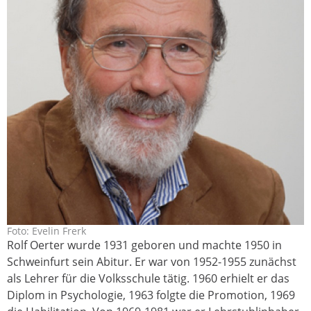
Foto: Evelin Frerk
oerter_rolf_online_2011-
Rolf Oerter wurde 1931 geboren und machte 1950 in
revelinfrerk_0318-.jpg
Schweinfurt sein Abitur. Er war von 1952-1955 zunächst
als Lehrer für die Volksschule tätig. 1960 erhielt er das
Diplom in Psychologie, 1963 folgte die Promotion, 1969