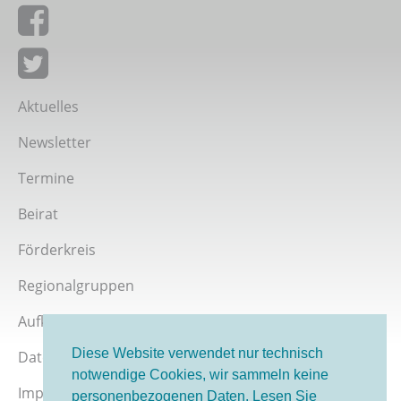
Giordano-Bruno-Stiftung auf Facebook
Giordano-Bruno-Stiftung bei Twitter
Aktuelles
Newsletter
Termine
Beirat
Förderkreis
Regionalgruppen
Aufklärer werden
Diese Website verwendet nur technisch
Datenschutz
notwendige Cookies, wir sammeln keine
Impressum
personenbezogenen Daten. Lesen Sie