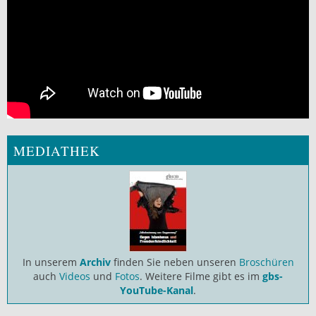
MEDIATHEK
In unserem
Archiv
finden Sie neben unseren
Broschüren
auch
Videos
und
Fotos
. Weitere Filme gibt es im
gbs-
YouTube-Kanal
.