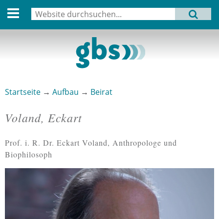
English version
Suche
MENU
Suchformular
Aktuell
Leitbild
Aktivitäten
Startseite
→
Aufbau
→
Beirat
Sie sind hier
Aufbau
Voland, Eckart
Termine
Prof. i. R. Dr. Eckart Voland, Anthropologe und
Archiv
Biophilosoph
Verbindungen
Datenschutz
Impressum