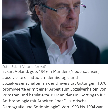
Foto: Eckart Voland (privat)
eckart_voland_privat_ausschnitt.jpg
Eckart Voland, geb. 1949 in Münden (Niedersachsen),
absolvierte ein Studium der Biologie und
Sozialwissenschaften an der Universität Göttingen. 1978
promovierte er mit einer Arbeit zum Sozialverhalten von
Primaten und habilitierte 1992 an der Uni Göttingen für
Anthropologie mit Arbeiten über "Historische
Demografie und Soziobiologie". Von 1993 bis 1994 war