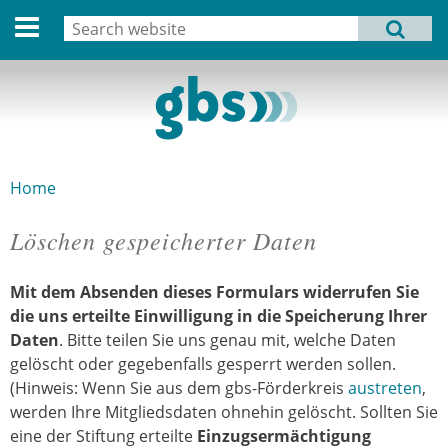
Deutsche Version
Search
MENU
Search form
Home
Profile
Activities
Home
You are here
Structure
Löschen gespeicherter Daten
Dates
Mit dem Absenden dieses Formulars
widerrufen Sie
Archive
die uns erteilte Einwilligung in die Speicherung Ihrer
Daten
. Bitte teilen Sie uns genau mit, welche Daten
Links
gelöscht oder gegebenfalls gesperrt werden sollen.
(Hinweis: Wenn Sie aus dem gbs-Förderkreis
austreten
,
Privacy Statement
werden Ihre Mitgliedsdaten ohnehin gelöscht. Sollten Sie
eine der Stiftung erteilte
Einzugsermächtigung
Imprint