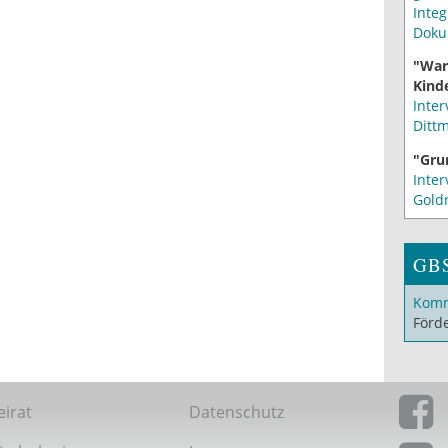
Integ
Doku
"War
Kinde
Inter
Ditt
"Gru
Inter
Gold
GB
Komm
Förd
eirat
Datenschutz