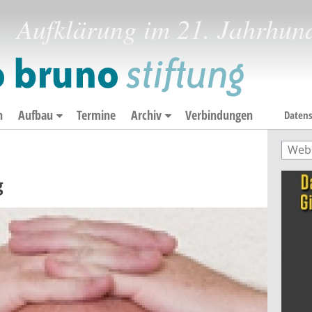
Aufklärung im 21. Jahrhun
n
Aufbau
Termine
Archiv
Verbindungen
Datens
Such
Suc
g