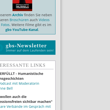
unserem
Archiv
finden Sie neben
seren
Broschüren
auch
Videos
d
Fotos
. Weitere Filme gibt es im
gbs-YouTube-Kanal
.
TERESSANTE LINKS
ERFÜLLT - Humanistische
nsgeschichten
Podcast mit Moderatorin
nne Bell
 wollen auch die
essionsfreien sichtbar machen"
lare Verbände im Gespräch mit