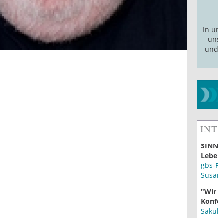
In 
un
un
IN
SINN
Lebe
gbs-
Susa
"Wir
Konf
Säku