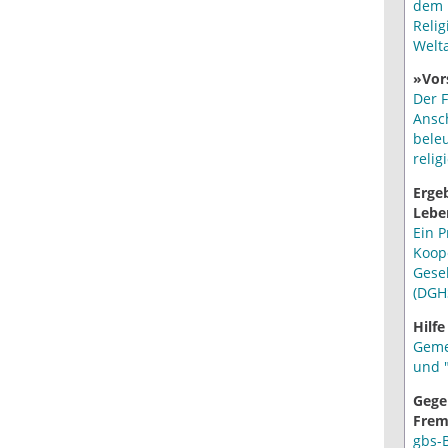
dem 
Relig
Welt
»Vor
Der F
Ansc
bele
relig
Erge
Lebe
Ein P
Koop
Gese
(DGH
Hilfe
Geme
und "
Gege
Frem
gbs-