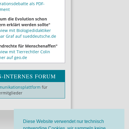
rationsdebatte als PDF-
ment
um die Evolution schon
rn erklärt werden sollte"
view mit Biologiedidaktiker
mar Graf auf sueddeutsche.de
ndrechte für Menschenaffen"
view mit Tierrechtler Colin
ner auf geo.de
S-INTERNES FORUM
unikationsplattform
für
ermitglieder
Diese Website verwendet nur technisch
notwendige Cookies, wir sammeln keine