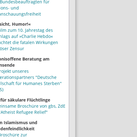
Bundesbeauftragten für
ions- und
anschauungsfreiheit
sicht, Humor!«
ilm zum 10. Jahrestag des
hlags auf »Charlie Hebdo«
uchtet die fatalen Wirkungen
iöser Zensur
bnisoffene Beratung am
nsende
rojekt unseres
erationspartners "Deutsche
llschaft für Humanes Sterben"
S)
 für säkulare Flüchtlinge
insame Broschüre von gbs, ZdE
Atheist Refugee Relief"
n Islamismus und
denfeindlichkeit
Broschüre zur