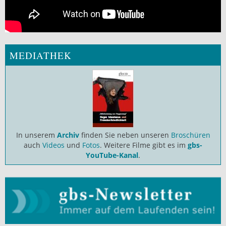
MEDIATHEK
In unserem
Archiv
finden Sie neben unseren
Broschüren
auch
Videos
und
Fotos
. Weitere Filme gibt es im
gbs-
YouTube-Kanal
.