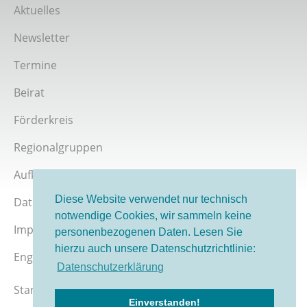
Giordano-Bruno-Stiftung bei Twitter
Aktuelles
Newsletter
Termine
Beirat
Förderkreis
Regionalgruppen
Aufklärer werden
Diese Website verwendet nur technisch
Datenschutz
notwendige Cookies, wir sammeln keine
Impressum
personenbezogenen Daten. Lesen Sie
hierzu auch unsere Datenschutzrichtlinie:
English version
Datenschutzerklärung
Stand 08/2026
Einverstanden!