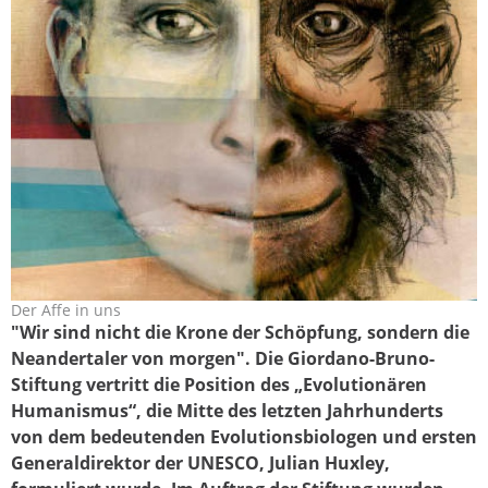
Der Affe in uns
affenmensch.jpg
"Wir sind nicht die Krone der Schöpfung, sondern die
Neandertaler von morgen". Die Giordano-Bruno-
Stiftung vertritt die Position des „Evolutionären
Humanismus“, die Mitte des letzten Jahrhunderts
von dem bedeutenden Evolutionsbiologen und ersten
Generaldirektor der UNESCO, Julian Huxley,