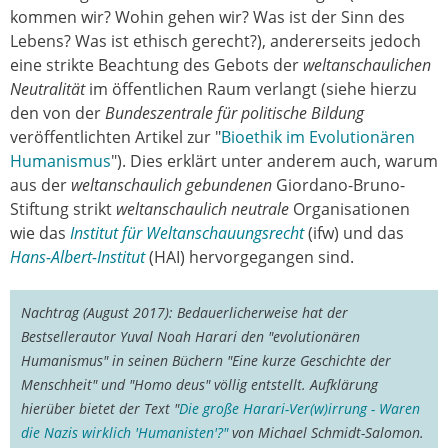
kommen wir? Wohin gehen wir? Was ist der Sinn des
Lebens? Was ist ethisch gerecht?), andererseits jedoch
eine strikte Beachtung des Gebots der
weltanschaulichen
Neutralität
im öffentlichen Raum verlangt (siehe hierzu
den von der
Bundeszentrale für politische Bildung
veröffentlichten Artikel zur "
Bioethik im Evolutionären
Humanismus
"). Dies erklärt unter anderem auch, warum
aus der
weltanschaulich gebundenen
Giordano-Bruno-
Stiftung strikt
weltanschaulich neutrale
Organisationen
wie das
Institut für Weltanschauungsrecht
(ifw) und das
Hans-Albert-Institut
(HAI) hervorgegangen sind.
Nachtrag (August 2017): Bedauerlicherweise hat der
Bestsellerautor Yuval Noah Harari den "evolutionären
Humanismus" in seinen Büchern "Eine kurze Geschichte der
Menschheit" und "Homo deus" völlig entstellt. Aufklärung
hierüber bietet der Text "
Die große Harari-Ver(w)irrung - Waren
die Nazis wirklich 'Humanisten'?"
von Michael Schmidt-Salomon.