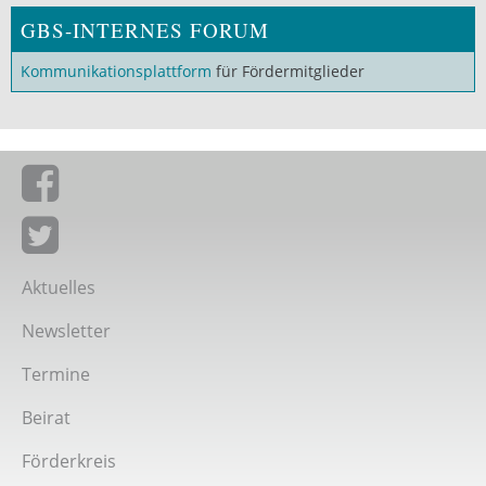
GBS-INTERNES FORUM
Kommunikationsplattform
für Fördermitglieder
Giordano-Bruno-Stiftung auf Facebook
Giordano-Bruno-Stiftung bei Twitter
Aktuelles
Newsletter
Termine
Beirat
Förderkreis