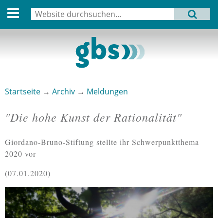
English version
Suche
MENU
Suchformular
Aktuell
Leitbild
Aktivitäten
Startseite
→
Archiv
→
Meldungen
Sie sind hier
Aufbau
"Die hohe Kunst der Rationalität"
Termine
Giordano-Bruno-Stiftung stellte ihr Schwerpunktthema
Archiv
2020 vor
Verbindungen
07.01.2020
Datenschutz
Impressum