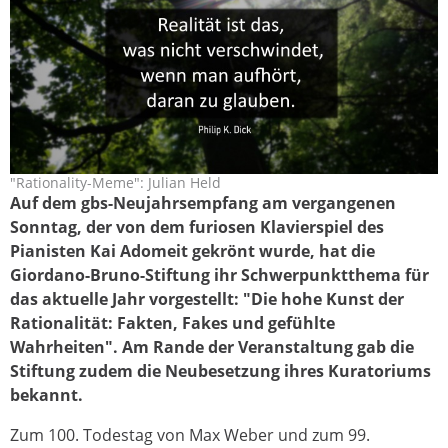
"Rationality-Meme": Julian Held
realitaet_glaube_jh.jpg
Auf dem gbs-Neujahrsempfang am vergangenen
Sonntag, der von dem furiosen Klavierspiel des
Pianisten Kai Adomeit gekrönt wurde, hat die
Giordano-Bruno-Stiftung ihr Schwerpunktthema für
das aktuelle Jahr vorgestellt: "Die hohe Kunst der
Rationalität: Fakten, Fakes und gefühlte
Wahrheiten". Am Rande der Veranstaltung gab die
Stiftung zudem die Neubesetzung ihres Kuratoriums
bekannt.
Zum 100. Todestag von Max Weber und zum 99.